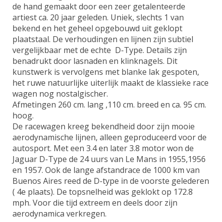
de hand gemaakt door een zeer getalenteerde
artiest ca. 20 jaar geleden. Uniek, slechts 1 van
bekend en het geheel opgebouwd uit geklopt
plaatstaal. De verhoudingen en lijnen zijn subtiel
vergelijkbaar met de echte D-Type. Details zijn
benadrukt door lasnaden en klinknagels. Dit
kunstwerk is vervolgens met blanke lak gespoten,
het ruwe natuurlijke uiterlijk maakt de klassieke race
wagen nog nostalgischer.
Afmetingen 260 cm. lang ,110 cm. breed en ca. 95 cm.
hoog.
De racewagen kreeg bekendheid door zijn mooie
aerodynamische lijnen, alleen geproduceerd voor de
autosport. Met een 3.4 en later 3.8 motor won de
Jaguar D-Type de 24 uurs van Le Mans in 1955,1956
en 1957. Ook de lange afstandrace de 1000 km van
Buenos Aires reed de D-type in de voorste gelederen
( 4e plaats). De topsnelheid was geklokt op 172.8
mph. Voor die tijd extreem en deels door zijn
aerodynamica verkregen.