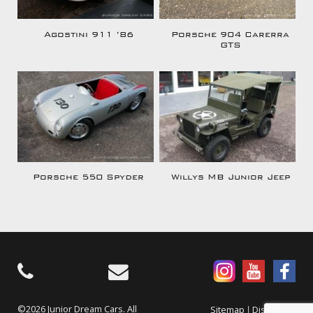
Agostini 911 ’86
Porsche 904 Carerra
GTS
Porsche 550 Spyder
Willys MB Junior Jeep
©2026 Junior Dream Cars. All
|
Sitemap
Disclaimer