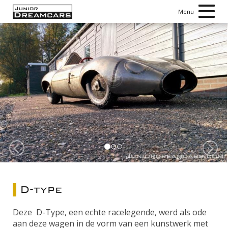
Toggl
Menu
navig
Vorige
V
D-type
Deze D-Type, een echte racelegende, werd als ode
aan deze wagen in de vorm van een kunstwerk met