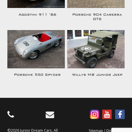
Agostini 911 ’86
Porsche 904 Carerra
GTS
Porsche 550 Spyder
Willys MB Junior Jeep
©2026 Junior Dream Cars. All
|
Sitemap
Disclaimer