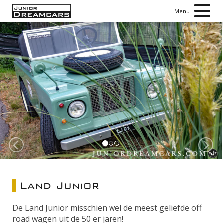
Toggl
Menu
navig
Vorige
V
Land Junior
De Land Junior misschien wel de meest geliefde off
road wagen uit de 50 er jaren!