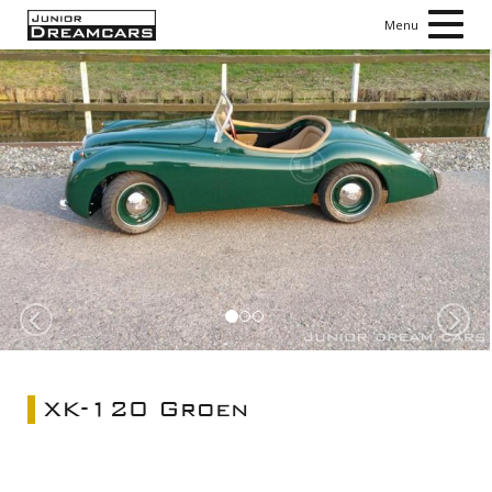
Toggl
Menu
navig
Vorige
V
XK-120 Groen